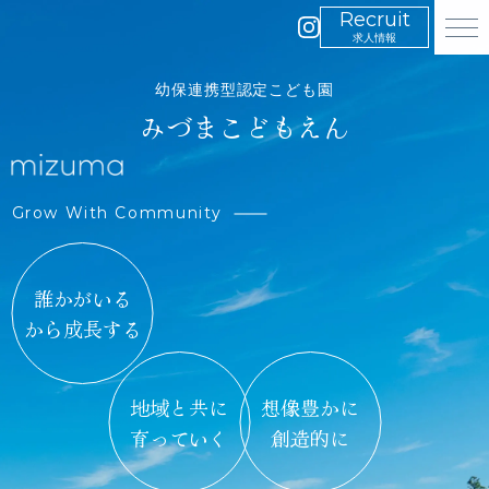
イ
メ
求人情報
ン
ニ
ス
幼保連携型認定こども園
ュ
タ
みづまこどもえん
ー
グ
を
ラ
開
ム
く
は
Grow With Community
こ
ち
ら
誰かがいる
から成長する
地域と共に
想像豊かに
育っていく
創造的に