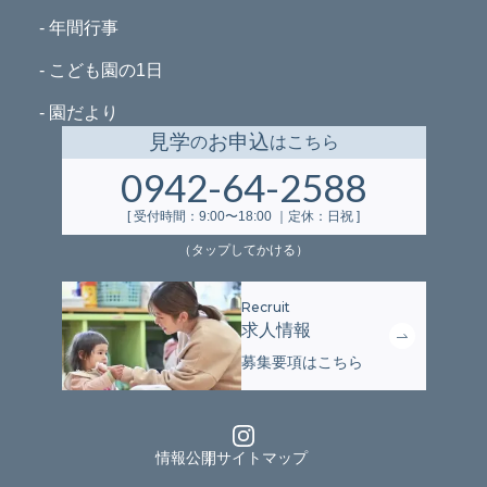
- 年間行事
- こども園の1日
- 園だより
見学
お申込
の
はこちら
0942-64-2588
[ 受付時間：9:00〜18:00 ｜定休：日祝 ]
（タップしてかける）
求人情報
募集要項は
こちら
イ
情報公開
サイトマップ
ン