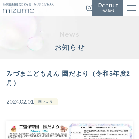
イ
メ
求人情報
ン
ニ
ス
ュ
タ
ー
グ
を
お知らせ
ラ
開
ム
く
は
こ
みづまこどもえん 園だより（令和5年度2
ち
月）
ら
2024.02.01
園だより