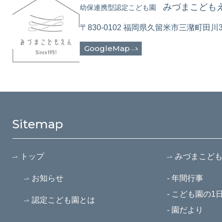
みづまこども
幼保連携型認定こども園
〒830-0102
福岡県久留米市三潴町田川36
GoogleMap
Sitemap
トップ
みづまこど
お知らせ
- 年間行事
- こども園の1
認定こども園とは
- 園だより