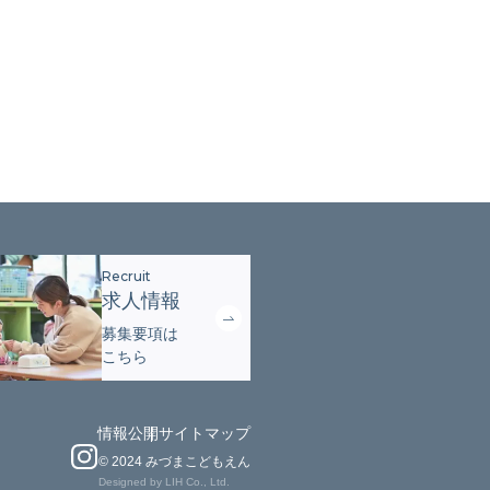
求人情報
募集要項は
こちら
情報公開
サイトマップ
イ
© 2024 みづまこどもえん
ン
Designed by
LIH Co., Ltd.