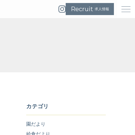
イ
求人情報
メ
ン
ニ
ス
ュ
タ
ー
グ
を
ラ
開
ム
く
は
こ
ち
ら
カテゴリ
園だより
給食だより