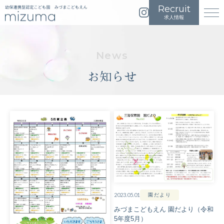
イ
メ
求人情報
ン
ニ
ス
ュ
タ
ー
グ
を
お知らせ
ラ
開
ム
く
は
こ
ち
ら
2023.05.01
園だより
みづまこどもえん 園だより（令和
5年度5月）