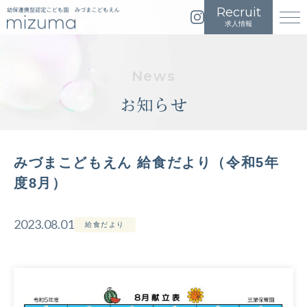
イ
メ
求人情報
ン
ニ
ス
ュ
タ
ー
グ
を
お知らせ
ラ
開
ム
く
は
こ
みづまこどもえん 給食だより（令和5年
ち
度8月）
ら
2023.08.01
給食だより