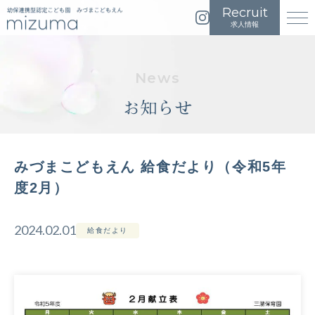
イ
メ
求人情報
ン
ニ
ス
ュ
タ
ー
グ
を
お知らせ
ラ
開
ム
く
は
こ
みづまこどもえん 給食だより（令和5年
ち
度2月）
ら
2024.02.01
給食だより